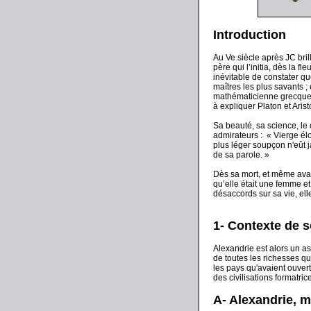
Introduction
Au Ve siècle après JC bril
père qui l’initia, dès la 
inévitable de constater qu
maîtres les plus savants ;
mathématicienne grecque f
à expliquer Platon et Aris
Sa beauté, sa science, le 
admirateurs : « Vierge él
plus léger soupçon n'eût j
de sa parole. »
Dès sa mort, et même avan
qu’elle était une femme e
désaccords sur sa vie, el
1- Contexte de 
Alexandrie est alors un a
de toutes les richesses qu
les pays qu'avaient ouvert
des civilisations formatric
A- Alexandrie, m