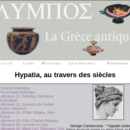
 la cité
Loisirs
Mythologie
Lieux principaux
Personnages
Hypatia, au travers des siècles
Contexte historique
Personnage historique
Littérature (1): Palladas, Socrate le
Scolastique
Littérature (2): Synésios de Cyrène,
Suidas, Baronius
Littérature (3): XVIIIe, Voltaire, John
Toland
Littérature (4): XIXe, Charles Kingsley
Littérature (5): Leconte de Lisle
George Clemenceau :
" Hypatie contr
Littérature (6): Mario Luzi, Zitelmann, XXe