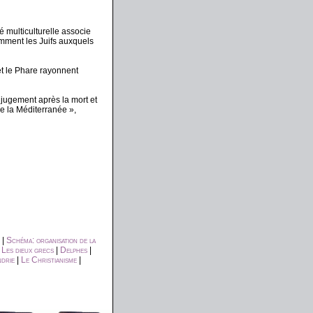
é multiculturelle associe
amment les Juifs auxquels
t le Phare rayonnent
 jugement après la mort et
de la Méditerranée »,
|
Schéma: organisation de la
|
Les dieux grecs
|
Delphes
|
ndrie
|
Le Christianisme
|