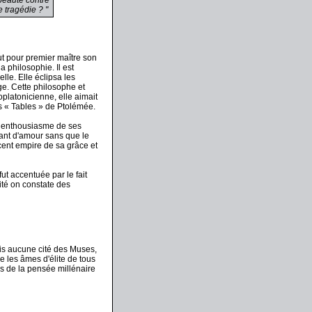
 beauté contre
e tragédie ? "
ut pour premier maître son
a philosophie. Il est
lle. Elle éclipsa les
ège. Cette philosophe et
platonicienne, elle aimait
es « Tables » de Ptolémée.
t l’enthousiasme de ses
tant d'amour sans que le
ocent empire de sa grâce et
t accentuée par le fait
ité on constate des
ais aucune cité des Muses,
le les âmes d'élite de tous
es de la pensée millénaire