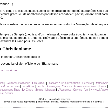
lexandrie…)
est
le
centre artistique, intellectuel et commercial du monde méditerranéen. Cette cit
chitecture grecque ; de nombreuses populations cohabitent pacifiquement, dont not
vé.
le se constate par l'abondance de ses monuments dont le Musée, la Bibliothèque e
u temple de Sérapis (dieu issu d’un mélange du vieux culte égyptien - impliquant un
 la mythologie grecque) annonce l'inévitable déclin de la suprématie de la « perle 
 Alexandre le Grand pour les Grecs.
u Christianisme
la partie Christianisme du site
devenu la religion officielle de l’État romain.
e historique
tion
|
La médecine grecque
|
L'éducation
|
Les vases & leurs fonctions
|
La femme
|
Démocratie
e & les colonies
|
Le théâtre
|
Les Jeux Olympiques
|
Socrate
|
Alexandre le Grand
|
Lysias
a guerre de Troie
|
La Crète
|
Sparte
|
Mycènes
|
L'Acropole
|
Chypre
|
Art
|
Hypatia
|
Alexa
ens
|
Accueil
© 2005 - Tous droits réservés
Si vous souhaitez reproduire partiellement ce site, merci de mentionner ce site en source :)