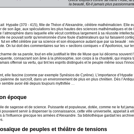
Grèce toujours contre sa mère l’Asie, la
la beauté, fût-il jamais plus passionnant
lait Hypatie (370 - 415), fille de Théon d’Alexandrie, célèbre mathématicien. Elle e
fleur de son âge, aux spéculations les plus hautes des sciences mathématiques et de l
e l’atmosphère dans laquelle elle vécut contribua largement à sa réussite intellectue
 elle ne pouvait sortir qu'environnée d'une foule d'admirateurs qui lui faisaient cort
ut en effet célèbre par sa science et son éloquence autant que par sa beauté : néo
tote. On lui doit des commentaires sur les « sections coniques » d’Apollonios, sur l
charme de sa parole, tout en elle justifiait le titre de Muse que lui décerna souven
oquente, consacrant son âme à la philosophie, son corps à la chasteté, qui inspira 
amais offensé sa vertu, qui tint les esprits distingués et le peuple même sous l'inn
t, elle fascine (comme par exemple Synésios de Cyrène). L’importance d’Hypatie fu
t païenne de surcroît, dans un environnement de plus en plus chrétien. Dès l’Antiqu
le semble avoir été depuis toujours mythifiée …
son époque
sile de sagesse et de science. Puissante et populeuse, dotée, comme ne le fut jam
i pouvaient servir à dispenser la connaissance, cette ville universelle, appelait à el
s à l'influence grecque les armées d'Alexandre. Sa bibliothèque gardait les archiv
es.
osaïque de peuples et théâtre de tensions