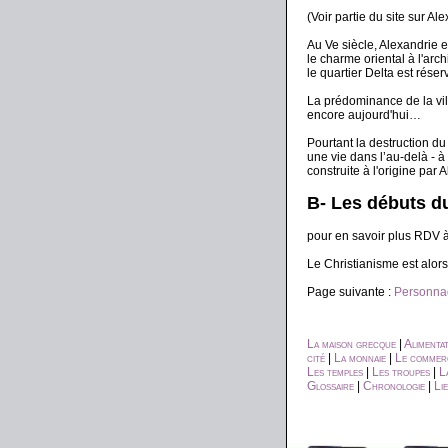
(Voir partie du site sur A
Au Ve siècle, Alexandrie 
le charme oriental à l'ar
le quartier Delta est réser
La prédominance de la vil
encore aujourd'hui…
Pourtant la destruction d
une vie dans l’au-delà - à
construite à l'origine par
B- Les débuts d
pour en savoir plus RDV à 
Le Christianisme est alors 
Page suivante :
Personnag
La maison grecque
|
Alimenta
cité
|
La monnaie
|
Le commerc
Les temples
|
Les troupes
|
L
Glossaire
|
Chronologie
|
Li