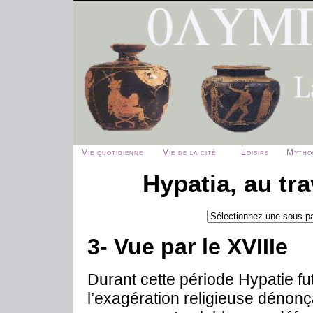
Vie quotidienne
Vie de la cité
Loisirs
Mytho
Hypatia, au tra
3- Vue par le XVIIIe
Durant cette période Hypatie f
l’exagération religieuse dénonça