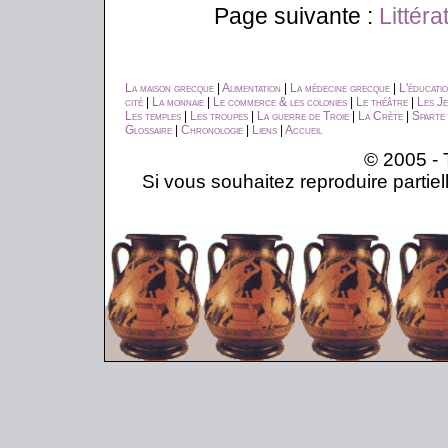
Page suivante :
Littér
La maison grecque
|
Alimentation
|
La médecine grecque
|
L'éducati
cité
|
La monnaie
|
Le commerce & les colonies
|
Le théâtre
|
Les Je
Les temples
|
Les troupes
|
La guerre de Troie
|
La Crète
|
Sparte
Glossaire
|
Chronologie
|
Liens
|
Accueil
© 2005 - 
Si vous souhaitez reproduire partiel