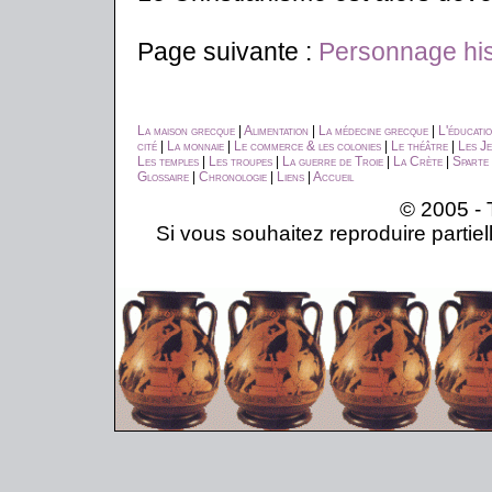
Page suivante :
Personnage his
La maison grecque
|
Alimentation
|
La médecine grecque
|
L'éducati
cité
|
La monnaie
|
Le commerce & les colonies
|
Le théâtre
|
Les Je
Les temples
|
Les troupes
|
La guerre de Troie
|
La Crète
|
Sparte
Glossaire
|
Chronologie
|
Liens
|
Accueil
© 2005 - 
Si vous souhaitez reproduire partiel