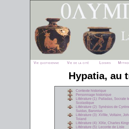
Vie quotidienne
Vie de la cité
Loisirs
Mytho
Hypatia, au 
Contexte historique
Personnage historique
Littérature (1): Palladas, Socrate l
Scolastique
Littérature (2): Synésios de Cyrèn
Suidas, Baronius
Littérature (3): XVIIIe, Voltaire, Jo
Toland
Littérature (4): XIXe, Charles King
Littérature (5): Leconte de Lisle